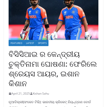
FEATURED
LATEST
SPORTS
ବିସିସିଆଇ ର କେନ୍ଦ୍ରୀୟ
ଚୁକ୍ତିନାମା ଘୋଷଣା: ଫେରିଲେ
ଶ୍ରେୟସ ଆୟର, ଇଶାନ
କିଶାନ
April 21, 2025
Kishan Sahu
ନୂଆଦିଲ୍ଲୀ(ସଂକେତ ଟିଭି): ଭାରତୀୟ କ୍ରିକେଟ୍ ନିୟନ୍ତ୍ରଣ ବୋର୍ଡ