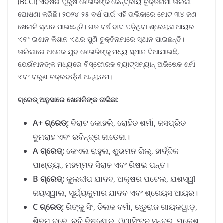
(BCCI) ଏବର୍ଷର ପୁରୁଷ ଖେଳାଳିଙ୍କ କେନ୍ଦ୍ରୀୟ ଚୁକ୍ତିନାମା ତାଲିକା
ଘୋଷଣା କରିଛି। ୨୦୨୪-୨୫ ବର୍ଷ ପାଇଁ ଏହି ତାଲିକାରେ ମୋଟ ୩୪ ଜଣ
ଖେଳାଳି ସ୍ଥାନ ପାଇଛନ୍ତି। ଗତ ବର୍ଷ ବାଦ ପଡ଼ିଥିବା ଶ୍ରେୟସ ଆୟର
ଏବଂ ଇଶାନ କିଶାନ ଏଥର ପୁଣି ଚୁକ୍ତିନାମାରେ ସ୍ଥାନ ପାଇଛନ୍ତି।
ତାଲିକାରେ ଅନେକ ଯୁବ ଖେଳାଳିଙ୍କୁ ମଧ୍ୟ ସ୍ଥାନ ଦିଆଯାଇଛି,
ଯେଉଁମାନଙ୍କ ମଧ୍ୟରେ ବିସ୍ଫୋରକ ବ୍ୟାଟ୍ସମ୍ୟାନ୍ ଅଭିଷେକ ଶର୍ମା
ଏବଂ ବରୁଣ ଚକ୍ରବର୍ତ୍ତୀ ଅନ୍ୟତମ।
ଗ୍ରେଡ୍ ଅନୁସାରେ ଖେଳାଳିଙ୍କ ତାଲିକା:
A+ ଗ୍ରେଡ୍:
ବିରାଟ କୋହଲି, ରୋହିତ ଶର୍ମା, ଜସପ୍ରିତ
ବୁମରାହ ଏବଂ ରବିନ୍ଦ୍ର ଜାଡେଜା।
A ଗ୍ରେଡ୍:
କେଏଲ ରାହୁଲ, ଶୁଭମନ ଗିଲ୍, ହାର୍ଦ୍ଦିକ
ପାଣ୍ଡ୍ୟା, ମହମ୍ମଦ ସିରାଜ ଏବଂ ରିଷଭ ପନ୍ତ।
B ଗ୍ରେଡ୍:
କୁଲଦୀପ ଯାଦବ, ଅକ୍ଷର ପଟେଲ, ଯଶସ୍ୱୀ
ଜୟସ୍ୱାଲ, ସୂର୍ଯ୍ୟକୁମାର ଯାଦବ ଏବଂ ଶ୍ରେୟସ ଆୟର।
C ଗ୍ରେଡ୍:
ରିଙ୍କୁ ସିଂ, ତିଲକ ବର୍ମା, ଋତୁରାଜ ଗାୟକୱାଡ଼,
ଶିବମ ଦୁବେ, ରବି ବିଷ୍ଣୋଇ, ଓ୍ୱାସିଂଟନ ସୁନ୍ଦର, ମୁକେଶ