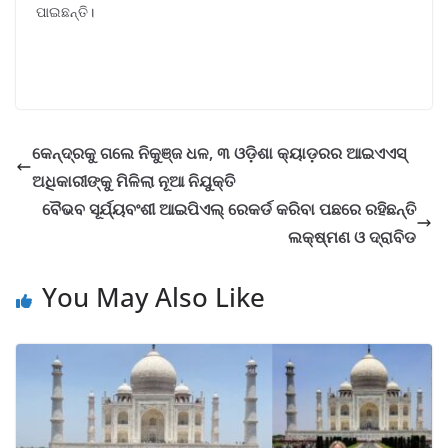
ପାଇଛନ୍ତି।
କେନ୍ଦ୍ରକୁ ଗଲେ ନିକୁଞ୍ଜ ଧଳ, ୩ ଓଡ଼ିଶା କ୍ୟାଡ଼ରର ଆଇଏଏସ୍
ଅଧିକାରୀଙ୍କୁ ମିଳିଲା ନୂଆ ନିଯୁକ୍ତି
ବୈଭବ ସୂର୍ଯ୍ୟବଂଶୀ ଆଇପିଏଲ୍ ରେକର୍ଡ କରିବା ପଛରେ ରହିଛନ୍ତି
ଲକ୍ଷ୍ମଣ ଓ ଦ୍ରାବିଡ
You May Also Like