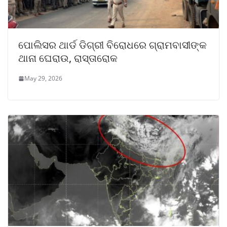
ପୋଲିସର ଥାର୍ଡ ଡିଗ୍ରୀ ବିରୋଧରେ ଗ୍ରାମବାସୀଙ୍କ
ଥାନା ଘେରାଉ, ରାସ୍ତାରୋକ
May 29, 2026