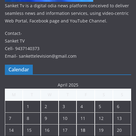
Sanket Tv is a digital odia news platform conceived to deliver
seamless news and information services, using video-centric
Web Portal, Facebook page and YouTube Channel.
Contact-
Sanket TV
Cell- 9437140373
Email- sankettelevision@gmail.com
Calendar
April 2025
M
T
W
T
F
S
S
1
2
3
4
5
6
7
8
9
10
11
12
13
14
15
16
17
18
19
20