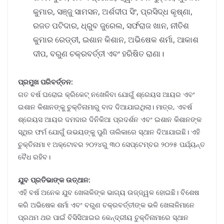
କୁମାର, ସଞ୍ଜୁ ସାମସନ, ଅର୍ଶଦୀପ ସିଂ, ପ୍ରସିଦ୍ଧ କୃଷ୍ଣା,
ରଜତ ପଟିଦାର, ଧ୍ରୁବ ଜୁରେଲ, ସର୍ଫରାଜ ଖାନ, ନୀତିଶ
କୁମାର ରେଡ୍ଡୀ, ଇଶାନ କିଶାନ, ଅଭିଷେକ ଶର୍ମା, ଆକାଶ
ଦୀପ, ବରୁଣ ଚକ୍ରବର୍ତ୍ତୀ ଏବଂ ହରିଷିତ ରାଣା।
ପ୍ରମୁଖ ପରିବର୍ତ୍ତନ:
ଗତ ବର୍ଷ ଘରୋଇ କ୍ରିକେଟ୍ ନଖେଳିବା ଯୋଗୁଁ ଶ୍ରେୟସ ଆୟର ଏବଂ
ଇଶାନ କିଶାନଙ୍କୁ ଚୁକ୍ତିନାମାରୁ ବାଦ ଦିଆଯାଇଥିଲା। ମାତ୍ର, ଏବର୍ଷ
ଶ୍ରେୟସ ଆୟର ଦମଦାର ଦିନିକିଆ ପ୍ରଦର୍ଶନ ଏବଂ ଇଶାନ କିଶାନଙ୍କ
ସ୍ଥିର ଫର୍ମ ଯୋଗୁଁ ଉଭୟଙ୍କୁ ପୁଣି ତାଲିକାରେ ସ୍ଥାନ ଦିଆଯାଇଛି। ଏହି
ଚୁକ୍ତିନାମା ୧ ଅକ୍ଟୋବର ୨୦୨୪ରୁ ୩୦ ସେପ୍ଟେମ୍ବର ୨୦୨୫ ପର୍ଯ୍ୟନ୍ତ
ବୈଧ ରହିବ।
ଯୁବ ପ୍ରତିଭାଙ୍କ ଉତ୍ଥାନ:
ଏହି ବର୍ଷ ଅନେକ ଯୁବ ଖେଳାଳିଙ୍କ ଭାଗ୍ୟ ଉଜ୍ଜ୍ୱଳ ହୋଇଛି। ବିଶେଷ
କରି ଅଭିଷେକ ଶର୍ମା ଏବଂ ବରୁଣ ଚକ୍ରବର୍ତ୍ତୀଙ୍କ ଭଳି ଖେଳାଳିମାନେ
ପ୍ରଥମ ଥର ପାଇଁ ବିସିସିଆଇର କେନ୍ଦ୍ରୀୟ ଚୁକ୍ତିନାମାରେ ସ୍ଥାନ