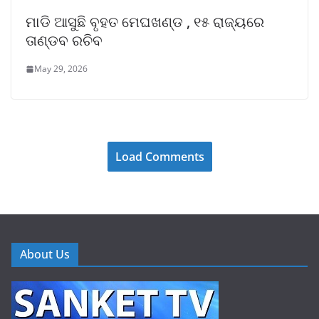
ମାଡି ଆସୁଛି ବୃହତ ମେଘଖଣ୍ଡ , ୧୫ ରାଜ୍ୟରେ
ତାଣ୍ଡବ ରଚିବ
May 29, 2026
Load Comments
About Us