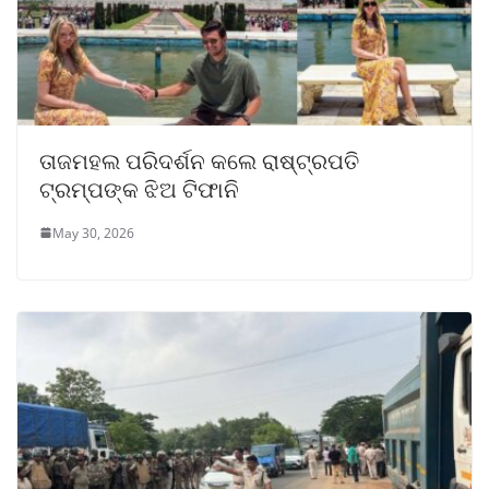
ତାଜମହଲ ପରିଦର୍ଶନ କଲେ ରାଷ୍ଟ୍ରପତି
ଟ୍ରମ୍ପଙ୍କ ଝିଅ ଟିଫାନି
May 30, 2026