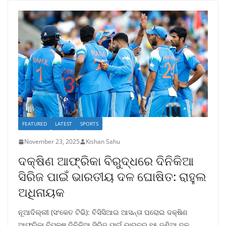
FEATURED
LATEST
SPORTS
November 23, 2025
Kishan Sahu
ଦକ୍ଷିଣ ଆଫ୍ରିକା ବିରୁଦ୍ଧରେ ଦିନିକିଆ
ସିରିଜ ପାଇଁ ଭାରତୀୟ ଦଳ ଘୋଷିତ: ରାହୁଲ
ଅଧିନାୟକ
ନୂଆଦିଲ୍ଲୀ (ସଂକେତ ଟିଭି): ବିସିସିଆଇ ଆସନ୍ତା ଘରୋଇ ଦକ୍ଷିଣ
ଆଫ୍ରିକା ବିପକ୍ଷ ଦିନିକିଆ ସିରିଜ୍ ପାଇଁ ଭାରତର ୧୫ ଜଣିଆ ଦଳ