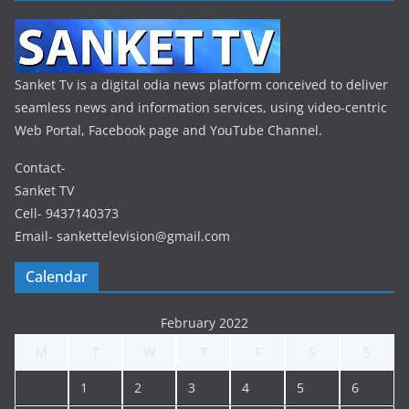
Sanket Tv is a digital odia news platform conceived to deliver
seamless news and information services, using video-centric
Web Portal, Facebook page and YouTube Channel.
Contact-
Sanket TV
Cell- 9437140373
Email- sankettelevision@gmail.com
Calendar
February 2022
M
T
W
T
F
S
S
1
2
3
4
5
6