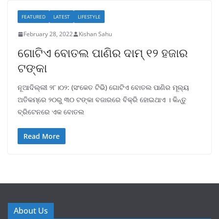
FEATURED
LATEST
LIFESTYLE
February 28, 2022
Kishan Sahu
ଗୋଟିଏ ବୋତଲ ପାଣିର ଦାମ୍ ୧୨ ହଜାର
ଟଙ୍କା
ନୂଆଦିଲ୍ଲୀ ୨୮।୦୨: (ସଂକେତ ଟିଭି) ଗୋଟିଏ ବୋତଲ ପାଣିର ମୂଲ୍ୟ
ଅତିକମ୍‌ରେ ୨୦ରୁ ୩୦ ଟଙ୍କା ବଜାରରେ ବିକ୍ରି ହୋଇଥାଏ । କିନ୍ତୁ
ବ୍ରିଟେନରେ ଏକ ବୋତଲ
Read More
About Us