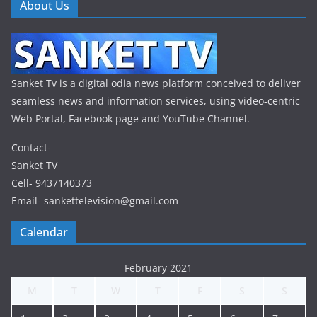
About Us
Sanket Tv is a digital odia news platform conceived to deliver
seamless news and information services, using video-centric
Web Portal, Facebook page and YouTube Channel.
Contact-
Sanket TV
Cell- 9437140373
Email- sankettelevision@gmail.com
Calendar
February 2021
M
T
W
T
F
S
S