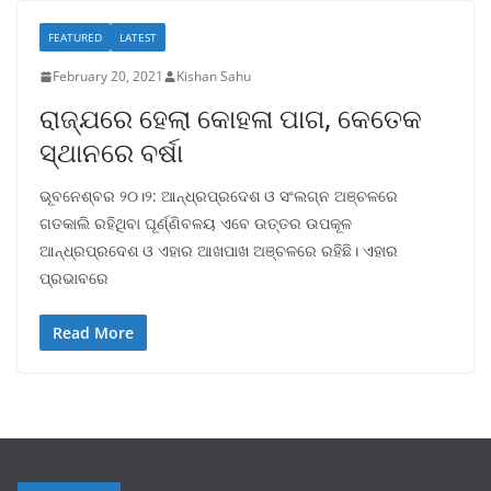
FEATURED
LATEST
February 20, 2021
Kishan Sahu
ରାଜ୍ଯରେ ହେଲା କୋହଳା ପାଗ, କେତେକ
ସ୍ଥାନରେ ବର୍ଷା
ଭୂବନେଶ୍ବର ୨୦।୨: ଆନ୍ଧ୍ରପ୍ରଦେଶ ଓ ସଂଲଗ୍ନ ଅଞ୍ଚଳରେ
ଗତକାଲି ରହିଥିବା ଘୂର୍ଣ୍ଣିବଳୟ ଏବେ ଉତ୍ତର ଉପକୂଳ
ଆନ୍ଧ୍ରପ୍ରଦେଶ ଓ ଏହାର ଆଖପାଖ ଅଞ୍ଚଳରେ ରହିଛି। ଏହାର
ପ୍ରଭାବରେ
Read More