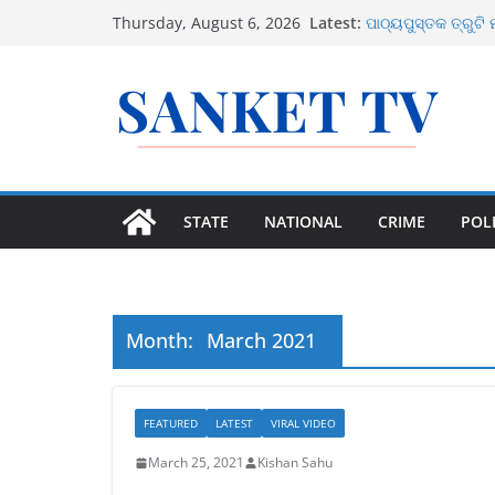
ଜିଲ୍ଲା ଗସ୍ତ ରିପୋର
Skip
Latest:
Thursday, August 6, 2026
ନିର୍ଦ୍ଦେଶ
to
ପାଠ୍ୟପୁସ୍ତକ ତ୍ରୁଟି 
ଜାମିନ
content
ଶ୍ରୀମନ୍ଦିର ନକଲି ନ
ବୀମା ବିନା ମିଳିବନି ପ
ତାମିଲନାଡୁରେ ମହିଳାଙ
ଲକ୍ଷ ଟଙ୍କା ଘୋଷଣ
STATE
NATIONAL
CRIME
POLI
Month:
March 2021
FEATURED
LATEST
VIRAL VIDEO
March 25, 2021
Kishan Sahu