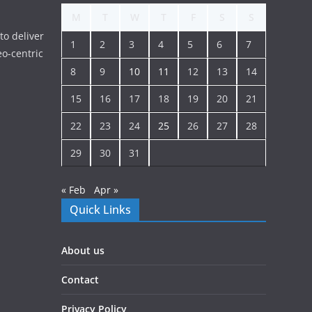
M
T
W
T
F
S
S
to deliver
1
2
3
4
5
6
7
o-centric
8
9
10
11
12
13
14
15
16
17
18
19
20
21
22
23
24
25
26
27
28
29
30
31
« Feb
Apr »
Quick Links
About us
Contact
Privacy Policy