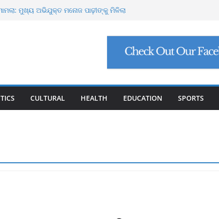
୍ଟ ମାଗିଲେ ଉନ୍ନୟନ କମିଶନର, ସଚିବଙ୍କୁ କଠୋର
ମାମଲା: ମୁଖ୍ୟ ଅଭିଯୁକ୍ତ ମନୋଜ ପାଢ଼ୀଙ୍କୁ ମିଳିଲା
ିଯୁକ୍ତି ଠକେଇ, ମୁଖ୍ୟ ପ୍ରଶାସକଙ୍କ ଦସ୍ତଖତ ଜାଲ୍
େଟ୍ରୋଲ, ସୁପ୍ରିମକୋର୍ଟଙ୍କ ବଡ଼ ନିର୍ଦ୍ଦେଶ
୍କୁ ୮ ଗ୍ରାମ ସୁନା-ଶାଢ଼ୀ, ଏଆଇ ପ୍ରଶିକ୍ଷଣ ପାଇଁ ୫
ା
TICS
CULTURAL
HEALTH
EDUCATION
SPORTS