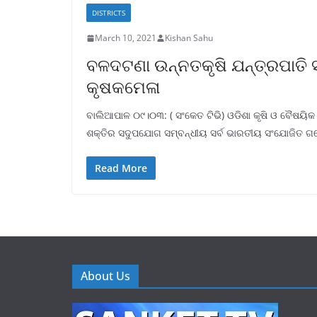
DISTRICTS
March 10, 2021
Kishan Sahu
ବଳଦଟଣା ଉନ୍ନତକୃଷି ଯନ୍ତ୍ରପାତି 
କୃଷକମେଳା
ବାଲିଆପାଳ ୦୯।୦୩: ( ସଂକେତ ଟିଭି) ଓଡିଶା କୃଷି ଓ ବୈଷୟିକ
ଶକ୍ତିର ସଦୁପଯୋଗ ସମ୍ବନ୍ଧୀୟ ସର୍ବ ଭାରତୀୟ ସଂଯୋଜିତ ଗ
Read More
About Us