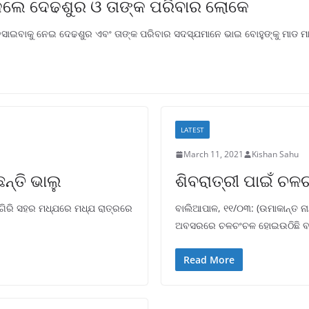
ଲେ ଦେଢଶୁର ଓ ତାଙ୍କ ପରିବାର ଲୋକେ
ସାଇବାକୁ ନେଇ ଦେଢଶୁର ଏବଂ ତାଙ୍କ ପରିବାର ସଦସ୍ଯମାନେ ଭାଇ ବୋହୁଙ୍କୁ ମାଡ ମାର
LATEST
March 11, 2021
Kishan Sahu
ନ୍ତି ଭାଲୁ
ଶିବରାତ୍ରୀ ପାଇଁ ଚ
ୀଳଗିରି ସହର ମଧ୍ଯରେ ମଧ୍ଯ ରାତ୍ରରେ
ବାଲିଆପାଳ, ୧୧/୦୩: (ଉମାକାନ୍ତ ନା
ଅବସରରେ ଚଳଚଂଚଳ ହୋଇଉଠିଛି ବାବ
Read More