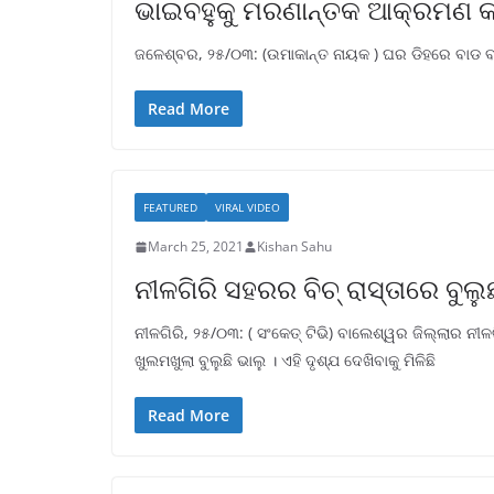
ଭାଇବହୁକୁ ମରଣାନ୍ତକ ଆକ୍ରମଣ କ
ଜଳେଶ୍ବର, ୨୫/୦୩: (ଉମାକାନ୍ତ ନାୟକ ) ଘର ଡିହରେ ବାଡ ବ
Read More
FEATURED
VIRAL VIDEO
March 25, 2021
Kishan Sahu
ନୀଳଗିରି ସହରର ବିଚ୍ ରାସ୍ତାରେ ବୁଲୁଛ
ନୀଳଗିରି, ୨୫/୦୩: ( ସଂକେତ୍ ଟିଭି) ବାଲେଶ୍ୱର ଜିଲ୍ଲାର ନ
ଖୁଲମଖୁଲା ବୁଲୁଛି ଭାଲୁ । ଏହି ଦୃଶ୍ଯ ଦେଖିବାକୁ ମିଳିଛି
Read More