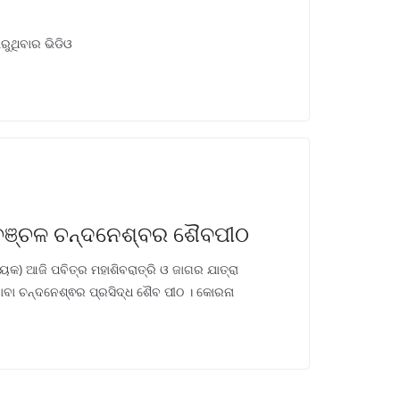
ୁଥିବାର ଭିଡିଓ
ଳଚଞ୍ଚଳ ଚନ୍ଦନେଶ୍ବର ଶୈବପୀଠ
ୟକ) ଆଜି ପବିତ୍ର ମହାଶିବରାତ୍ରି ଓ ଜାଗର ଯାତ୍ରା
ା ଚନ୍ଦନେଶ୍ଵର ପ୍ରସିଦ୍ଧ ଶୈବ ପୀଠ । କୋରନା