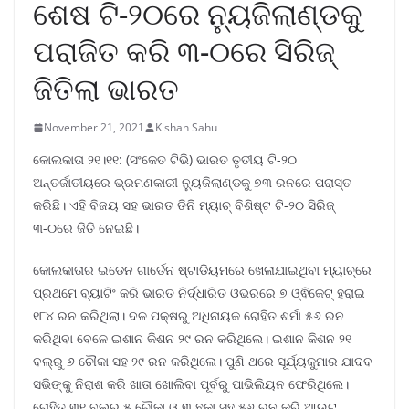
ଶେଷ ଟି-୨୦ରେ ନ୍ୟୁଜିଲାଣ୍ଡକୁ
ପରାଜିତ କରି ୩-୦ରେ ସିରିଜ୍
ଜିତିଲା ଭାରତ
November 21, 2021
Kishan Sahu
କୋଲକାତା ୨୧।୧୧: (ସଂକେତ ଟିଭି) ଭାରତ ତୃତୀୟ ଟି-୨୦
ଅନ୍ତର୍ଜାତୀୟରେ ଭ୍ରମଣକାରୀ ନ୍ୟୁଜିଲାଣ୍ଡକୁ ୭୩ ରନରେ ପରାସ୍ତ
କରିଛି। ଏହି ବିଜୟ ସହ ଭାରତ ତିନି ମ୍ୟାଚ୍ ବିଶିଷ୍ଟ ଟି-୨୦ ସିରିଜ୍‌
୩-୦ରେ ଜିତି ନେଇଛି।
କୋଲକାତାର ଇଡେନ ଗାର୍ଡେନ ଷ୍ଟାଡିୟମରେ ଖେଳାଯାଇଥିବା ମ୍ୟାଚ୍‌ରେ
ପ୍ରଥମେ ବ୍ୟାଟିଂ କରି ଭାରତ ନିର୍ଦ୍ଧାରିତ ଓଭରରେ ୭ ଓ୍ଵିକେଟ୍ ହରାଇ
୧୮୪ ରନ କରିଥିଲା। ଦଳ ପକ୍ଷରୁ ଅଧିନାୟକ ରୋହିତ ଶର୍ମା ୫୬ ରନ
କରିଥିବା ବେଳେ ଇଶାନ କିଶନ ୨୯ ରନ କରିଥିଲେ। ଇଶାନ କିଶନ ୨୧
ବଲ୍‌ରୁ ୬ ଚୌକା ସହ ୨୯ ରନ କରିଥିଲେ। ପୁଣି ଥରେ ସୂର୍ଯ୍ୟକୁମାର ଯାଦବ
ସଭିଙ୍କୁ ନିରାଶ କରି ଖାତା ଖୋଲିବା ପୂର୍ବରୁ ପାଭିଲିୟନ ଫେରିଥିଲେ।
ରୋହିତ ୩୧ ବଲ୍‌ରୁ ୫ ଚୌକା ଓ ୩ ଛକା ସହ ୫୬ ରନ କରି ଆଉଟ୍