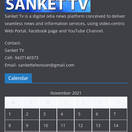
Sanket Tv is a digital odia news platform conceived to deliver
seamless news and information services, using video-centric
Web Portal, Facebook page and YouTube Channel.
Contact-
Sanket TV
Cell- 9437140373
Email- sankettelevision@gmail.com
Calendar
November 2021
M
T
W
T
F
S
S
1
2
3
4
5
6
7
8
9
10
11
12
13
14