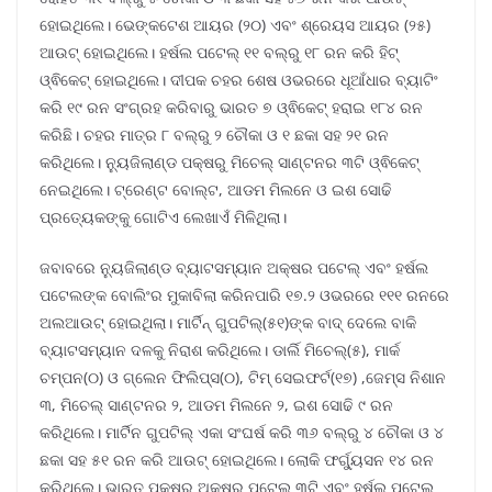
ହୋଇଥିଲେ। ଭେଙ୍କଟେଶ ଆୟର (୨୦) ଏବଂ ଶ୍ରେୟସ ଆୟର (୨୫)
ଆଉଟ୍ ହୋଇଥିଲେ। ହର୍ଷଲ ପଟେଲ୍ ୧୧ ବଲ୍‌ରୁ ୧୮ ରନ କରି ହିଟ୍
ଓ୍ଵିକେଟ୍ ହୋଇଥିଲେ। ଦୀପକ ଚହର ଶେଷ ଓଭରରେ ଧୂଆଁଧାର ବ୍ୟାଟିଂ
କରି ୧୯ ରନ ସଂଗ୍ରହ କରିବାରୁ ଭାରତ ୭ ଓ୍ଵିକେଟ୍ ହରାଇ ୧୮୪ ରନ
କରିଛି। ଚହର ମାତ୍ର ୮ ବଲ୍‌ରୁ ୨ ଚୌକା ଓ ୧ ଛକା ସହ ୨୧ ରନ
କରିଥିଲେ। ନ୍ୟୁଜିଲାଣ୍ଡ ପକ୍ଷରୁ ମିଚେଲ୍ ସାଣ୍ଟନର ୩ଟି ଓ୍ଵିକେଟ୍
ନେଇଥିଲେ। ଟ୍ରେଣ୍ଟ ବୋଲ୍ଟ, ଆଡମ ମିଲନେ ଓ ଇଶ ସୋଢି
ପ୍ରତ୍ୟେକଙ୍କୁ ଗୋଟିଏ ଲେଖାଏଁ ମିଳିଥିଲା।
ଜବାବରେ ନ୍ୟୁଜିଲାଣ୍ଡ ବ୍ୟାଟସମ୍ୟାନ ଅକ୍ଷର ପଟେଲ୍ ଏବଂ ହର୍ଷଲ
ପଟେଲଙ୍କ ବୋଲିଂର ମୁକାବିଲା କରିନପାରି ୧୭.୨ ଓଭରରେ ୧୧୧ ରନରେ
ଅଲଆଉଟ୍ ହୋଇଥିଲା। ମାର୍ଟିନ୍ ଗୁପଟିଲ୍‌(୫୧)ଙ୍କ ବାଦ୍ ଦେଲେ ବାକି
ବ୍ୟାଟସମ୍ୟାନ ଦଳକୁ ନିରାଶ କରିଥିଲେ। ଡାର୍ଲି ମିଚେଲ୍(୫), ମାର୍କ
ଚମ୍ପନ(୦) ଓ ଗ୍ଲେନ ଫିଲିପ୍ସ(୦), ଟିମ୍ ସେଇଫର୍ଟ(୧୭) ,ଜେମ୍ସ ନିଶାନ
୩, ମିଚେଲ୍ ସାଣ୍ଟନର ୨, ଆଡମ ମିଲନେ ୨, ଇଶ ସୋଢି ୯ ରନ
କରିଥିଲେ। ମାର୍ଟିନ ଗୁପଟିଲ୍‌ ଏକା ସଂଘର୍ଷ କରି ୩୬ ବଲ୍‌ରୁ ୪ ଚୌକା ଓ ୪
ଛକା ସହ ୫୧ ରନ କରି ଆଉଟ୍ ହୋଇଥିଲେ। ଲୋକି ଫର୍ଗ୍ୟୁସନ ୧୪ ରନ
କରିଥିଲେ। ଭାରତ ପକ୍ଷରୁ ଅକ୍ଷର ପଟେଲ୍ ୩ଟି ଏବଂ ହର୍ଷଲ ପଟେଲ୍