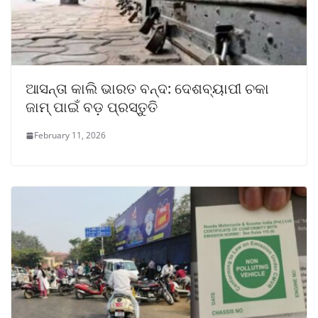
ଆସନ୍ତା କାଲି ଭାରତ ବନ୍ଦ: ଦେଶବ୍ୟାପୀ ଚକା
ଜାମ୍ ପାଇଁ ବଡ଼ ପ୍ରସ୍ତୁତି
February 11, 2026