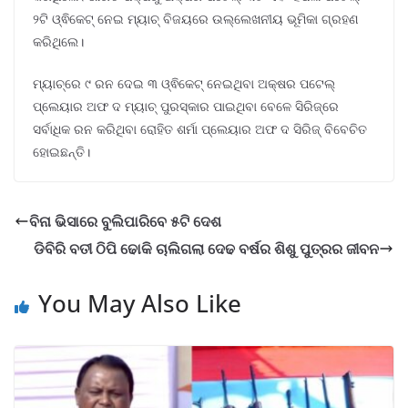
୨ଟି ଓ୍ଵିକେଟ୍ ନେଇ ମ୍ୟାଚ୍ ବିଜୟରେ ଉଲ୍ଲେଖନୀୟ ଭୂମିକା ଗ୍ରହଣ
କରିଥିଲେ।
ମ୍ୟାଚ୍‌ରେ ୯ ରନ ଦେଇ ୩ ଓ୍ଵିକେଟ୍ ନେଇଥିବା ଅକ୍ଷର ପଟେଲ୍
ପ୍ଲେୟାର ଅଫ ଦ ମ୍ୟାଚ୍ ପୁରସ୍କାର ପାଇଥିବା ବେଳେ ସିରିଜ୍‌ରେ
ସର୍ବାଧିକ ରନ କରିଥିବା ରୋହିତ ଶର୍ମା ପ୍ଲେୟାର ଅଫ ଦ ସିରିଜ୍ ବିବେଚିତ
ହୋଇଛନ୍ତି।
ବିନା ଭିସାରେ ବୁଲିପାରିବେ ୫ଟି ଦେଶ
ଡିବିରି ବତୀ ଠିପି ଢୋକି ଚାଲିଗଲା ଦେଢ ବର୍ଷର ଶିଶୁ ପୁତ୍ରର ଜୀବନ
You May Also Like