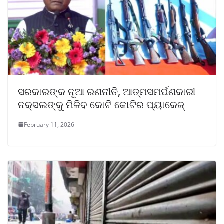
ସରକାରଙ୍କ ନୂଆ ରଣନୀତି, ଆତ୍ମସମର୍ପଣକାରୀ
ନକ୍ସଲଙ୍କୁ ମିଳିବ କୋଟି କୋଟିର ପ୍ୟାକେଜ୍
February 11, 2026