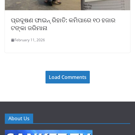
ପ୍ରଦୂଷଣ ଫାଇନ୍ ରିହାତି: କମିପାରେ ୧୦ ହଜାର
ଟଙ୍କା ଜରିମାନା
February 11, 2026
Load Comments
About Us