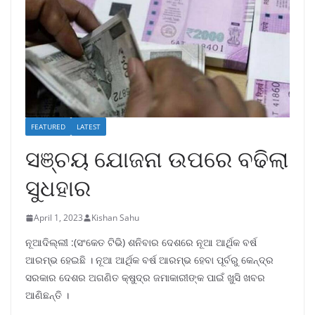
FEATURED
LATEST
ସଞ୍ଚୟ ଯୋଜନା ଉପରେ ବଢିଲା
ସୁଧହାର
April 1, 2023
Kishan Sahu
ନୂଆଦିଲ୍ଲୀ :(ସଂକେତ ଟିଭି) ଶନିବାର ଦେଶରେ ନୂଆ ଆର୍ଥିକ ବର୍ଷ
ଆରମ୍ଭ ହେଇଛି । ନୂଆ ଆର୍ଥିକ ବର୍ଷ ଆରମ୍ଭ ହେବା ପୂର୍ବରୁ କେନ୍ଦ୍ର
ସରକାର ଦେଶର ଅଗଣିତ କ୍ଷୁଦ୍ର ଜମାକାରୀଙ୍କ ପାଇଁ ଖୁସି ଖବର
ଆଣିଛନ୍ତି ।