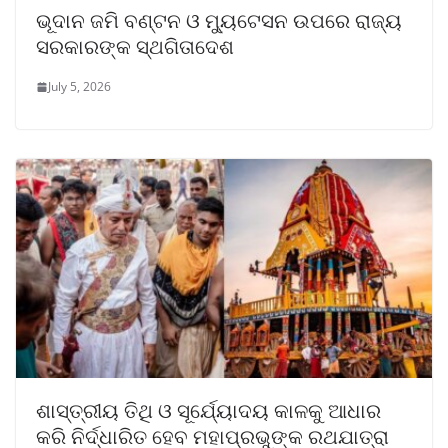
ଭୂଦାନ ଜମି ବଣ୍ଟନ ଓ ମ୍ୟୁଟେସନ ଉପରେ ରାଜ୍ୟ
ସରକାରଙ୍କ ସ୍ଥଗିତାଦେଶ
July 5, 2026
ଶାସ୍ତ୍ରୀୟ ତିଥି ଓ ସୂର୍ଯ୍ୟୋଦୟ କାଳକୁ ଆଧାର
କରି ନିର୍ଦ୍ଧାରିତ ହେବ ମହାପ୍ରଭୁଙ୍କ ରଥଯାତ୍ରା