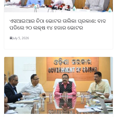
ଏସଆଇଆର ଚିଠା ଭୋଟର ତାଲିକା ପ୍ରକାଶ: ବାଦ
ପଡିଲେ ୨୦ ଲକ୍ଷ ୧୪ ହଜାର ଭୋଟର
July 5, 2026