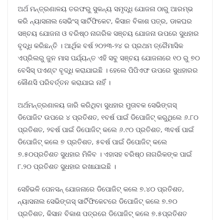
ଅର୍ଥ ମନ୍ତ୍ରଣାଳୟ ତରଫରୁ ସୁକନ୍ୟ ସମୃଦ୍ଧି ଯୋଜନା ଠାରୁ ଆରମ୍ଭ
କରି ନ୍ୟାସନାଲ ସେଭିଂସ୍‌ ସାର୍ଟିଫିକେଟ, କିସାନ ବିକାଶ ପତ୍ର, ଡାକଘର
ସଞ୍ଚୟ ଯୋଜନା ଓ ବରିଷ୍ଠ ନାଗରିକ ସଞ୍ଚୟ ଯୋଜନା ଉପରେ ସୁଧହାର
ବୃଦ୍ଧି କରିଛନ୍ତି । ଆର୍ଥିକ ବର୍ଷ ୨୦୨୩-୨୪ ର ପ୍ରଥମ ତ୍ରୈମାସିକ
ଏପ୍ରିଲରୁ ଜୁନ ମାସ ପର୍ଯ୍ୟନ୍ତ ଏହି ସବୁ ସଞ୍ଚୟ ଯୋଜନାରେ ୧୦ ରୁ ୭୦
ବେସିସ୍‌ ପଏଣ୍ଟ ବୃଦ୍ଧି କରାଯାଇଛି । ହେଲେ ପିପିଏଫ ଉପରେ ସୁଧହାରର
କୌଣସି ପରିବର୍ତ୍ତନ କରାଯାଇ ନାହିଁ ।
ଅର୍ଥମନ୍ତ୍ରଣାଳୟ ଜାରି କରିଥିବା ସୁଧହାର ମୁତାବକ ସେଭିଙ୍ଗସ୍‌
ଡିପୋଜିଟ ଉପରେ ୪ ପ୍ରତିଶତ, ୧ବର୍ଷ ପାଇଁ ଡିପୋଜିଟ୍‌ କରୁଥିଲେ ୬.୮୦
ପ୍ରତିଶତ, ୨ବର୍ଷ ପାଇଁ ଡିପୋଜିଟ୍‌ କଲେ ୬.୯୦ ପ୍ରତିଶତ, ୩ବର୍ଷ ପାଇଁ
ଡିପୋଜିଟ୍‌ କଲେ ୭ ପ୍ରତିଶତ, ୫ବର୍ଷ ପାଇଁ ଡିପୋଜିଟ୍‌ କଲେ
୭.୫୦ପ୍ରତିଶତ ସୁଧହାର ମିଳିବ । ଏହାସହ ବରିଷ୍ଠ ନାଗରିକଙ୍କ ପାଇଁ
୮.୨୦ ପ୍ରତିଶତ ସୁଧହାର ରଖାଯାଇଛି ।
ସେହିଭଳି ପେନସନ୍‌ ଯୋଜନାରେ ଡିପୋଜିଟ୍‌ କଲେ ୭.୪୦ ପ୍ରତିଶତ,
ନ୍ୟାସନାଲ ସେଭିଙ୍ଗସ୍‌ ସାର୍ଟିଫିକେଟରେ ଡିପୋଜିଟ୍‌ କଲେ ୭.୭୦
ପ୍ରତିଶତ, କିସାନ ବିକାଶ ପତ୍ରରେ ଡିପୋଜିଟ୍‌ କଲେ ୭.୫ପ୍ରତିଶତ