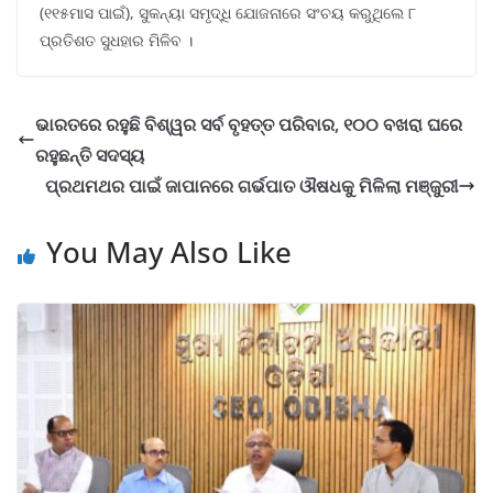
(୧୧୫ମାସ ପାଇଁ), ସୁକନ୍ୟା ସମୃଦ୍ଧି ଯୋଜନାରେ ସଂଚୟ କରୁଥିଲେ ୮
ପ୍ରତିଶତ ସୁଧହାର ମିଳିବ ।
ଭାରତରେ ରହୁଛି ବିଶ୍ୱର ସର୍ବ ବୃହତ୍ତ ପରିବାର, ୧୦୦ ବଖରା ଘରେ
ରହୁଛନ୍ତି ସଦସ୍ୟ
ପ୍ରଥମଥର ପାଇଁ ଜାପାନରେ ଗର୍ଭପାତ ଔଷଧକୁ ମିଳିଲା ମଞ୍ଜୁରୀ
You May Also Like