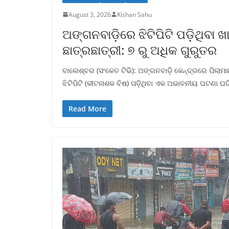
August 3, 2026
Kishan Sahu
ଅଙ୍ଗନବାଡ଼ିରେ ଝିଟିପିଟି ପଡ଼ିଥିବା
ଛାତ୍ରଛାତ୍ରୀ: ୭ ରୁ ଅଧିକ ଗୁରୁତର
ବାଲେଶ୍ବର (ସଂକେତ ଟିଭି): ଅଙ୍ଗନବାଡ଼ି କେନ୍ଦ୍ରରେ ପିଲାମ
ଝିଟିପିଟି (କୀଟନାଶକ ବିଷ) ପଡ଼ିଥିବା ଏକ ଅଭାବନୀୟ ଘଟଣା ଘଟି
Read More