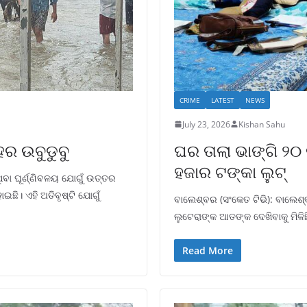
CRIME
LATEST
NEWS
July 23, 2026
Kishan Sahu
ର ଉବୁଡୁବୁ
ଘର ତାଲା ଭାଙ୍ଗି ୨୦
ହଜାର ଟଙ୍କା ଲୁଟ୍
ବା ଘୂର୍ଣ୍ଣିବଳୟ ଯୋଗୁଁ ଉତ୍ତର
ଛି। ଏହି ଅତିବୃଷ୍ଟି ଯୋଗୁଁ
ବାଲେଶ୍ବର (ସଂକେତ ଟିଭି): ବାଲେଶ୍ବ
ଲୁଟେରାଙ୍କ ଆତଙ୍କ ଦେଖିବାକୁ ମିଳିଛ
Read More