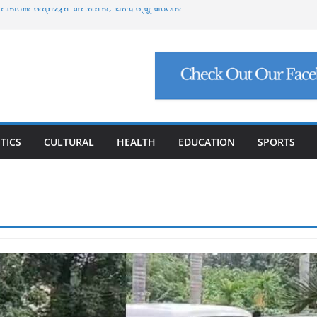
୍ଟ ମାଗିଲେ ଉନ୍ନୟନ କମିଶନର, ସଚିବଙ୍କୁ କଠୋର
ମାମଲା: ମୁଖ୍ୟ ଅଭିଯୁକ୍ତ ମନୋଜ ପାଢ଼ୀଙ୍କୁ ମିଳିଲା
ିଯୁକ୍ତି ଠକେଇ, ମୁଖ୍ୟ ପ୍ରଶାସକଙ୍କ ଦସ୍ତଖତ ଜାଲ୍
େଟ୍ରୋଲ, ସୁପ୍ରିମକୋର୍ଟଙ୍କ ବଡ଼ ନିର୍ଦ୍ଦେଶ
୍କୁ ୮ ଗ୍ରାମ ସୁନା-ଶାଢ଼ୀ, ଏଆଇ ପ୍ରଶିକ୍ଷଣ ପାଇଁ ୫
ା
TICS
CULTURAL
HEALTH
EDUCATION
SPORTS