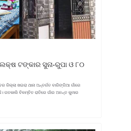
 ଲକ୍ଷ ଟଙ୍କାର ସୁନା-ରୁପା ଓ ୮୦
ର ଜିଲ୍ଲା ଖଇରା ଥାନା ଅନ୍ତର୍ଗତ ବାରିଙ୍ଗିଆ ଗାଁରେ
ି। ଗତକାଲି ବିଳମ୍ବିତ ରାତିରେ ଗାଁର ଅନନ୍ତ କୁମାର