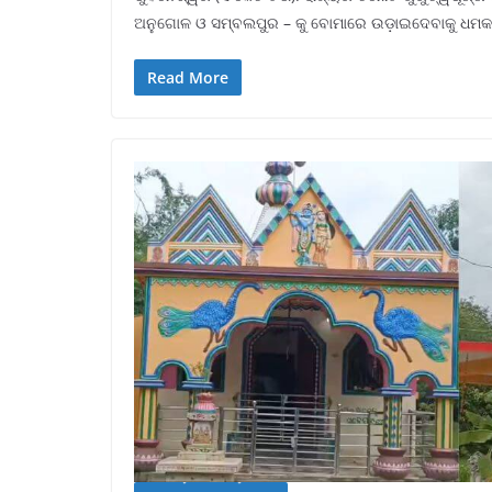
ଅନୁଗୋଳ ଓ ସମ୍ବଲପୁର – କୁ ବୋମାରେ ଉଡ଼ାଇଦେବାକୁ ଧମକପୂ
Read More