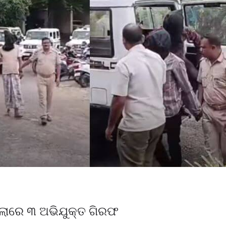
ଲାରେ ୩ ଅଭିଯୁକ୍ତ ଗିରଫ