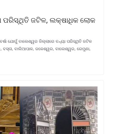
ପରିସ୍ଥିତି ଜଟିଳ, ଲକ୍ଷାଧିକ ଲୋକ
ର୍ଷା ଯୋଗୁଁ ବାଲେଶ୍ୱର ଜିଲ୍ଲାରେ ବନ୍ୟା ପରିସ୍ଥିତି ଜଟିଳ
ଇ, ବସ୍ତା, ବାଲିଆପାଳ, ଜଳେଶ୍ୱର, ବାଲେଶ୍ୱର, ରେମୁଣା,