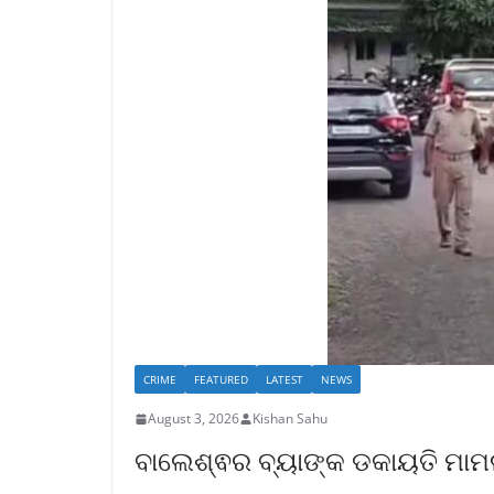
CRIME
FEATURED
LATEST
NEWS
August 3, 2026
Kishan Sahu
ବାଲେଶ୍ଵର ବ୍ୟାଙ୍କ ଡକାୟତି ମାମ