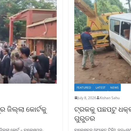
FEATURED
LATEST
NEWS
July 8, 2026
Kishan Sahu
ଜିଲ୍ଲା କୋର୍ଟକୁ
ଟ୍ରକକୁ ପଛପଟୁ ଧକ୍କା 
ଗୁରୁତର
 ଜିଲ୍ଲା କୋର୍ଟ – ବାଲେଶ୍ୱର,
ବାଲେଶ୍ବର (ସଂକେତ ଟିଭି): ଜଗନ୍ନାଥ