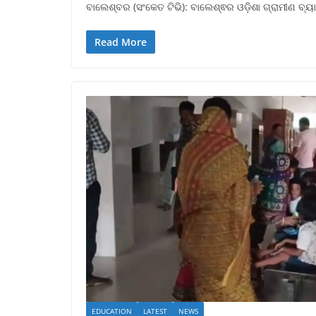
ବାଲେଶ୍ବର (ସଂକେତ ଟିଭି): ବାଲେଶ୍ଵର ଓଡ଼ିଶା ଗ୍ରାମୀଣ ବ୍ୟ
Read More
EDUCATION
LATEST
NEWS