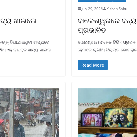
July 29, 2026
Kishan Sahu
 ଖାଦ୍ୟ ଖାଇଲେ
ବାଲେଶ୍ୱରରେ ବନ୍ୟା 
ପ୍ରଭାବିତ
ାନଙ୍କୁ ଦିଆଯାଇଥିବା ଖାଦ୍ୟରେ
ବାଲେଶ୍ବର (ସଂକେତ ଟିଭି): ପ୍ରବଳ ବ
ଛି। ଏହି ବିଷାକ୍ତ ଖାଦ୍ୟ ଖାଇବା
ହେବାରେ ଲାଗିଛି। ଜିଲ୍ଲାର ଭୋଗରା
Read More