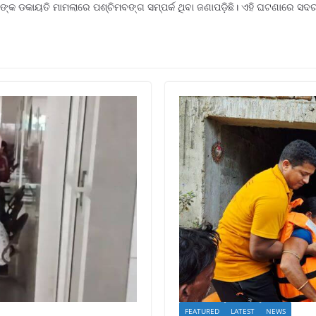
ାଙ୍କ ଡକାୟତି ମାମଲାରେ ପଶ୍ଚିମବଙ୍ଗ ସମ୍ପର୍କ ଥିବା ଜଣାପଡ଼ିଛି। ଏହି ଘଟଣାରେ ସଦ
FEATURED
LATEST
NEWS