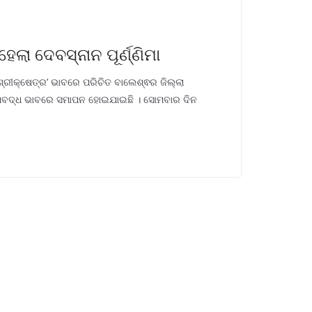
େଲା ଦେବସ୍ନାନ ପୂର୍ଣ୍ଣିମା
ଶ୍ରୀକ୍ଷେତ୍ର’ ଭାବରେ ପରିଚିତ ବାଲେଶ୍ଵର ଜିଲ୍ଲା
 ବିଧିବଦ୍ଧ ଭାବରେ ସମାପନ ହୋଇଯାଇଛି । ସୋମବାର ଦିନ