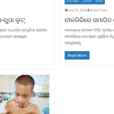
CULTURAL
LATEST
NEWS
June 29, 2026
Kishan Sahu
-ରୁପା ଲୁଟ୍
ନୀଳଗିରିରେ ସମାପିତ ହ
ଚାୟତ ଅନ୍ତର୍ଗତ ବେଗୁନିଆ ଗ୍ରାମର
ବାଲେଶ୍ବର (ସଂକେତ ଟିଭି): ‘ତୃତୀୟ 
ବୃତ୍ତମାନେ ଲକ୍ଷାଧିକ
ନୀଳଗିରିରେ ଦେବସ୍ନାନ ପୂର୍ଣ୍ଣିମା
ପ୍ରତ୍ୟୁଷରୁ
Read More