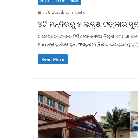
CRIME
LATEST
NEWS
July 8, 2026
Kishan Sahu
୪ଟି ମନ୍ଦିରରୁ ୫ ଲକ୍ଷ ଟଙ୍କାର ସୁନା
ବାଲେଶ୍ବର (ସଂକେତ ଟିଭି): ବାଲେଶ୍ଵର ଜିଲ୍ଲା ପଣପଣା ପଞ୍
୫ ନମ୍ବର ୱାର୍ଡରେ ଥିବା ଏକାଧିକ ମନ୍ଦିର ଓ ପୂଜାସ୍ଥଳୀରୁ ଦୁର୍
Read More