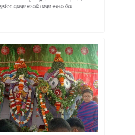
ର୍ଘଟଣାଗ୍ରସ୍ତ ହୋଇଛି। ରାସ୍ତା କଡ଼ରେ ଠିଆ