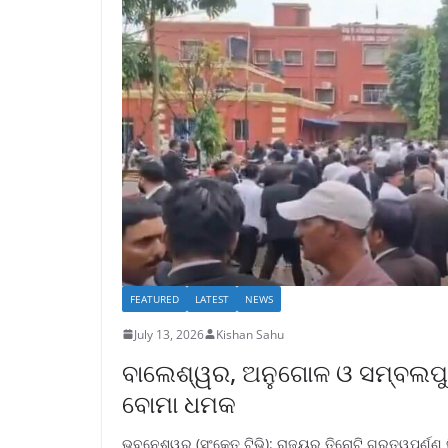
FEATURED
LATEST
NEWS
July 13, 2026
Kishan Sahu
ବାଲେଶ୍ୱର, ଅନୁଗୋଳ ଓ ସମ୍ବଲପୁର 
ବୋମା ଧମକ
ଭୁବନେଶ୍ୱର (ସଂକେତ ଟିଭି): ରାଜ୍ୟର ତିନୋଟି ଗୁରୁତ୍ୱପୂର୍ଣ୍ଣ