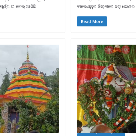
ର୍ଣ୍ଣ ଇ-ମେଲ୍ ଆସିଛି
ବାଲେଶ୍ୱର ଜିଲ୍ଲାରେ ବଡ଼ ଧରଣର ଦୁ
Read More