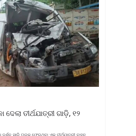
ଦେଲା ତୀର୍ଥଯାତ୍ରୀ ଗାଡ଼ି, ୧୨
 ଦର୍ଶନ ସାରି ଘରକୁ ଫେରୁଥିବା ଏକ ତୀର୍ଥଯାତ୍ରୀ ବାହନ