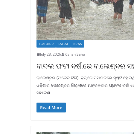
FEATURED
LATEST
NEWS
July 28, 2026
Kishan Sahu
ବାଦଲ ଫଟା ବର୍ଷାରେ ବାଲେଶ୍ବର ସହ
ବାଲେଶ୍ବର (ସଂକେତ ଟିଭି): ବଙ୍ଗୋପସାଗରରେ ସୃଷ୍ଟି ହୋଇଥି
ଓଡ଼ିଶାର ବାଲେଶ୍ବର ଜିଲ୍ଲାରେ ମଙ୍ଗଳବାର ପ୍ରବଳ ବର୍ଷା ହୋଇ
ସାଧାରଣ
Read More